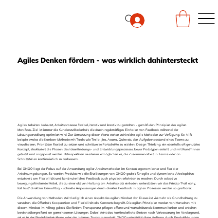
Agiles Denken fördern - was wirklich dahintersteckt
Agiles Arbeiten bedeutet, Arbeitsprozesse flexibel, iterativ und kreativ zu gestalten - gemäß den Prinzipien des agilen
Manifests. Ziel ist immer die Kundenzufriedenheit, die durch regelmäßiges Einholen von Feedback während der
Leistungserstellung optimiert wird. Zur Umsetzung dieser Werte stehen zahlreiche agile Methoden zur Verfügung. So hilft
beispielsweise die Kanban-Methode mit Tools wie Trello, Jira, Asana, Quire etc. den Aufgabenbestand eines Teams zu
visualisieren, Prioritäten flexibel zu setzen und schrittweise Fortschritte zu erzielen. Design Thinking, ein ebenfalls oft genutztes
Konzept, strukturiert die Phasen des Ideenfindungs- und Entwicklungsprozesses, bevor Prototypen erstellt und mit Kund*innen
getestet und angepasst werden. Retrospektiven wiederum ermöglichen es, die Zusammenarbeit in Teams oder an
Schnittstellen kontinuierlich zu verbessern.
Bei ONGO liegt der Fokus auf der Anwendung agiler Arbeitsmethoden im Kontext ergonomischer und flexibler
Arbeitsumgebungen. So werden Produkte wie die
Sitzlösungen von ONGO
gezielt für agile und dynamische Arbeitsplätze
entwickelt, um Flexibilität und kontinuierliches Feedback auch physisch erfahrbar zu machen. Durch adaptive,
bewegungsfördernde Möbel, die zu einer aktiven Haltung am Arbeitsplatz einladen, unterstützen wir das Prinzip "Fail early,
fail fast" direkt im Büroalltag - schnelle Anpassungen durch direktes Feedback in agilen Prozessen werden so greifbarer.
Die Anwendung von Methoden stellt lediglich einen Aspekt des agilen Mindset dar. Dieses ist vielmehr als Grundhaltung zu
verstehen, die Offenheit, Kooperation und Flexibilität als Kernwerte begreift. Die agilen Prinzipien werden von Menschen mit
diesem Mindset im Alltag gelebt. Sie fördern Transparenz, pflegen offene und wertschätzende Kommunikation und arbeiten
bereichsübergreifend an gemeinsamen Lösungen. Dabei steht das kontinuierliche Streben nach Verbesserung im Vordergrund,
sei es in der Produktentwicklung oder der internen Zusammenarbeit. ONGO unterstützt diese Haltung durch Produktlösungen,