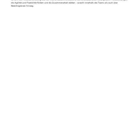
die
Agilität und Flexibilität
fördern und die Zusammenarbeit stärken – sowohl innerhalb des Teams als auch über
Bereichsgrenzen hinweg.