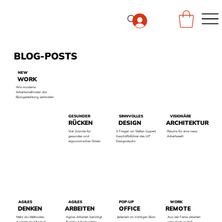
BLOG-POSTS
NEW
WORK
Wie moderne
Arbeitsmethoden die
Bürogestaltung verändern
SINNVOLLES
GESUNDER
VISIONÄRE
DESIGN
RÜCKEN
ARCHITEKTUR
3 Fragen an Stefan Lippert,
Vier Gründe für
Räume für eine neue
Geschäftsführer des UP
gesundes und
Arbeitswelt
Designstudio
ergonomisches Sitzen.
AGILES
AGILES
POP-UP
WORK
DENKEN
ARBEITEN
OFFICE
REMOTE
Mehr als Methoden:
Agiles Arbeiten benötigt
Jederzeit im richtigen Büro
Aus der Ferne arbeiten
Agilität als Mindset
flexible Arbeitsplätze
oder doch nicht?