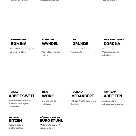
ERFAHRUNG
10
AUSWIRKUNGEN
STRUKTUR
ROMINA
GRÜNDE
CORONA
WANDEL
Kompakte Einrichtung mit
... für einen Steh-Sitz-
Corona sorgt für
Interview mit dem
Stil und Funktion
Arbeitsplatz
Veränderungen der
Architekten Thomas
Arbeitswelt
Heinle
AGILE
NEW
CORONA
ACHTSAM
ARBEITSWELT
WORK
VERÄNDERT
ARBEITEN
Herausforderungen und
Der Wandel der
Hybride Arbeitsmodelle als
Achtsamkeit im
Chancen einer agilen
Arbeitswelt
Standart
Arbeitsalltag integrieren
Arbeitswelt
AKTIVES
BÜROHOCKER VS.
SITZEN
BÜROSTUHL
Gesund arbeiten
Welche Sitzlösung ist
im Homeoffice
ergonomischer ?